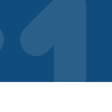
«
Empresa comprometida con el trabajo, la propiedad
privada, el ahorro y la inversión
».